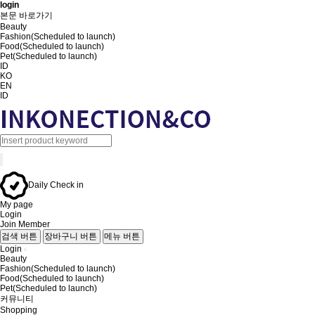
login
본문 바로가기
Beauty
Fashion(Scheduled to launch)
Food(Scheduled to launch)
Pet(Scheduled to launch)
ID
KO
EN
ID
Daily Check in
My page
Login
Join Member
검색 버튼
장바구니 버튼
메뉴 버튼
Login
Beauty
Fashion(Scheduled to launch)
Food(Scheduled to launch)
Pet(Scheduled to launch)
커뮤니티
Shopping