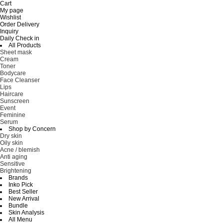
Cart
My page
Wishlist
Order Delivery
Inquiry
Daily Check in
All Products
Sheet mask
Cream
Toner
Bodycare
Face Cleanser
Lips
Haircare
Sunscreen
Event
Feminine
Serum
Shop by Concern
Dry skin
Oily skin
Acne / blemish
Anti aging
Sensitive
Brightening
Brands
Inko Pick
Best Seller
New Arrival
Bundle
Skin Analysis
All Menu