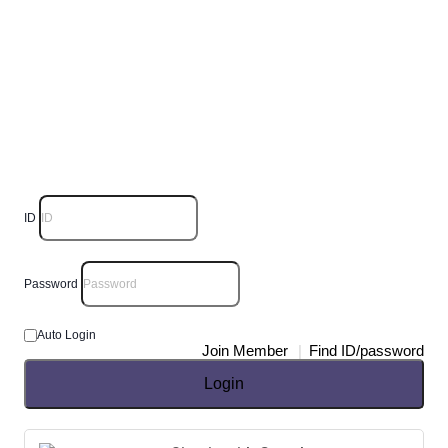
ID
Password
Auto Login
Join Member
Find ID/password
Login