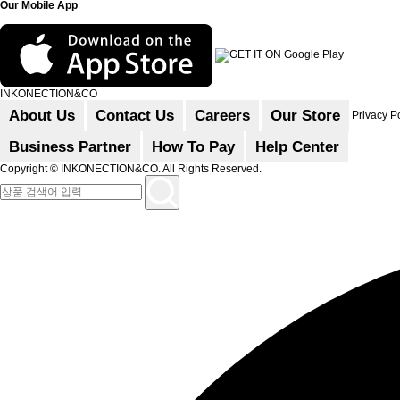
Our Mobile App
INKONECTION&CO
About Us
Contact Us
Careers
Our Store
Privacy P
Business Partner
How To Pay
Help Center
Copyright
© INKONECTION&CO. All Rights Reserved.