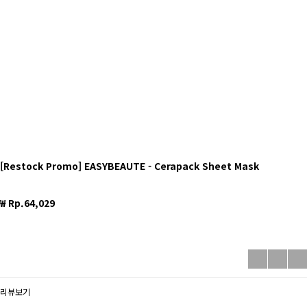
[Restock Promo] EASYBEAUTE - Cerapack Sheet Mask
₩ Rp.64,029
리뷰보기