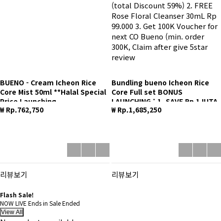
BUENO - Cream Icheon Rice
Bundling bueno Icheon Rice
Core Mist 50ml **Halal Special
Core Full set BONUS
Price Launching
LAUNCHING : 1. SAVE Rp 1JUTA
₩ Rp.762,750
₩ Rp.1,685,250
during launching period (total
Discount 59%) 2. FREE Rose
Floral Cleanser 30mL Rp 99.000
3. Get 100K Voucher for next
CO Bueno (min. order 300K,
Claim after give 5star review
리뷰보기
리뷰보기
Flash Sale!
NOW LIVE Ends in
Sale Ended
View All