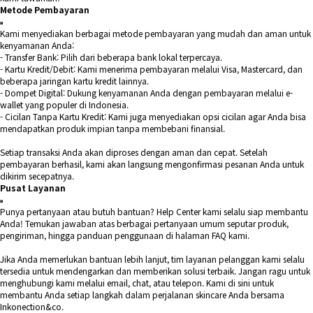
Metode Pembayaran
Kami menyediakan berbagai metode pembayaran yang mudah dan aman untuk
kenyamanan Anda:
- Transfer Bank: Pilih dari beberapa bank lokal terpercaya.
- Kartu Kredit/Debit: Kami menerima pembayaran melalui Visa, Mastercard, dan
beberapa jaringan kartu kredit lainnya.
- Dompet Digital: Dukung kenyamanan Anda dengan pembayaran melalui e-
wallet yang populer di Indonesia.
- Cicilan Tanpa Kartu Kredit: Kami juga menyediakan opsi cicilan agar Anda bisa
mendapatkan produk impian tanpa membebani finansial.
Setiap transaksi Anda akan diproses dengan aman dan cepat. Setelah
pembayaran berhasil, kami akan langsung mengonfirmasi pesanan Anda untuk
dikirim secepatnya.
Pusat Layanan
Punya pertanyaan atau butuh bantuan? Help Center kami selalu siap membantu
Anda! Temukan jawaban atas berbagai pertanyaan umum seputar produk,
pengiriman, hingga panduan penggunaan di halaman FAQ kami.
Jika Anda memerlukan bantuan lebih lanjut, tim layanan pelanggan kami selalu
tersedia untuk mendengarkan dan memberikan solusi terbaik. Jangan ragu untuk
menghubungi kami melalui email, chat, atau telepon. Kami di sini untuk
membantu Anda setiap langkah dalam perjalanan skincare Anda bersama
Inkonection&co.