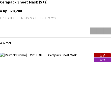
Cerapack Sheet Mask (5+2)
₩ Rp.328,200
FREE GIFT : BUY 5PCS GET FREE 2PCS
리뷰보기
신상
할인