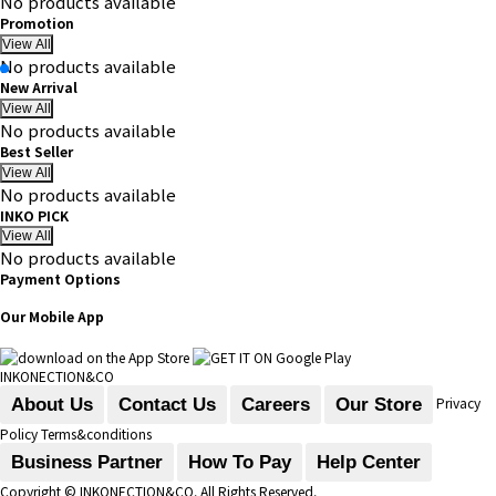
No products available
Promotion
View All
No products available
New Arrival
View All
No products available
Best Seller
View All
No products available
INKO PICK
View All
No products available
Payment Options
Our Mobile App
INKONECTION&CO
Privacy
About Us
Contact Us
Careers
Our Store
Policy
Terms&conditions
Business Partner
How To Pay
Help Center
Copyright
© INKONECTION&CO. All Rights Reserved.