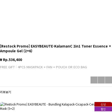
[Restock Promo] EASYBEAUTE-KalamanC 2in1 Toner Essence +
Ampoule Gel (2+6)
₩ Rp.536,400
FREE GIFT : 4PCS MASKPACK + FAN + POUCH OR ECO BAG
리뷰보기
신상
할인