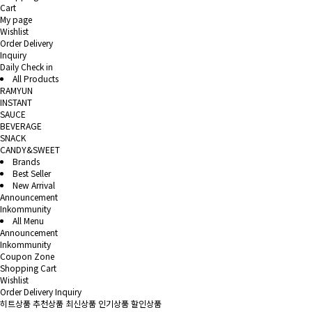
Cart
My page
Wishlist
Order Delivery
Inquiry
Daily Check in
All Products
RAMYUN
INSTANT
SAUCE
BEVERAGE
SNACK
CANDY&SWEET
Brands
Best Seller
New Arrival
Announcement
Inkommunity
All Menu
Announcement
Inkommunity
Coupon Zone
Shopping Cart
Wishlist
Order Delivery Inquiry
히트상품
추천상품
최신상품
인기상품
할인상품