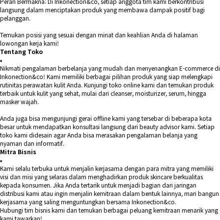
Peran Bermakna: Di Inkonection&co, setiap anggota tim kami berkontribusi
langsung dalam menciptakan produk yang membawa dampak positif bagi
pelanggan.
Temukan posisi yang sesuai dengan minat dan keahlian Anda di halaman
lowongan kerja kami!
Tentang Toko
Nikmati pengalaman berbelanja yang mudah dan menyenangkan E-commerce di
Inkonection&co! Kami memiliki berbagai pilihan produk yang siap melengkapi
rutinitas perawatan kulit Anda. Kunjungi toko online kami dan temukan produk
terbaik untuk kulit yang sehat, mulai dari cleanser, moisturizer, serum, hingga
masker wajah.
Anda juga bisa mengunjungi gerai offline kami yang tersebar di beberapa kota
besar untuk mendapatkan konsultasi langsung dari beauty advisor kami. Setiap
toko kami didesain agar Anda bisa merasakan pengalaman belanja yang
nyaman dan informatif.
Mitra Bisnis
Kami selalu terbuka untuk menjalin kerjasama dengan para mitra yang memiliki
visi dan misi yang selaras dalam menghadirkan produk skincare berkualitas
kepada konsumen. Jika Anda tertarik untuk menjadi bagian dari jaringan
distribusi kami atau ingin menjalin kemitraan dalam bentuk lainnya, mari bangun
kerjasama yang saling menguntungkan bersama Inkonection&co.
Hubungi tim bisnis kami dan temukan berbagai peluang kemitraan menarik yang
kami tawarkan!