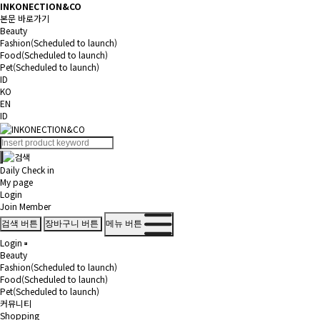
INKONECTION&CO
본문 바로가기
Beauty
Fashion(Scheduled to launch)
Food(Scheduled to launch)
Pet(Scheduled to launch)
ID
KO
EN
ID
Daily Check in
My page
Login
Join Member
메뉴 버튼
검색 버튼
장바구니 버튼
Login
Beauty
Fashion(Scheduled to launch)
Food(Scheduled to launch)
Pet(Scheduled to launch)
커뮤니티
Shopping