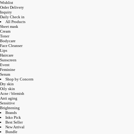
Wishlist
Order Delivery
Inquiry
Daily Check in
All Products
Sheet mask
Cream
Toner
Bodycare
Face Cleanser
Lips
Haircare
Sunscreen
Event
Feminine
Serum
Shop by Concern
Dry skin
Oily skin
Acne / blemish
Anti aging
Sensitive
Brightening
Brands
Inko Pick
Best Seller
New Arrival
Bundle