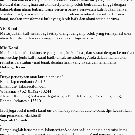
Berawal dari keinginan untuk menciptakan produk berkualitas tinggi dengan
bahan-bahan alami terbaik, kami percaya bahwa perawatan kulit bukan hanya
sekedar ritual, tetapi sebuah perjalanan untuk mencintai diri sendiri. Bersama
kami, rasakan transformasi kulit yang lebih baik dan alami setiap harinya.
Visi Kami
Mewujudkan kulit sehat bagi setiap orang, dengan produk yang terinspirasi oleh
alam dan diformulasikan menggunakan teknologi terkini.
Misi Kami
Memberikan solusi skincare yang aman, berkualitas, dan sesuai dengan kebutuhan
unik setiap jenis kulit. Kami hadir untuk mendukung Anda dalam menemukan
rutinitas perawatan yang tepat, dengan hasil yang nyata dan tahan lama.
Hubungi Kami
Punya pertanyaan atau butuh bantuan?
Kami siap membantu Anda!
Email: cs@inkonection.com
Whatsapp: (+62) 81392713244
Alamat: Kampung Sukatani, Tegal Angus Kec. Teluknaga, Kab. Tangerang,
Banten, Indonesia 15510
Ikuti juga sosial media kami untuk mendapatkan update terbaru, tips kecantikan,
dan penawaran eksklusif!
Sejarah Pribadi
Bergabunglah bersama tim Inkonection&co dan jadilah bagian dari misi kami
untuk menginspirasi kecantikan yang sehat dan alami. Kami percaya bahwa