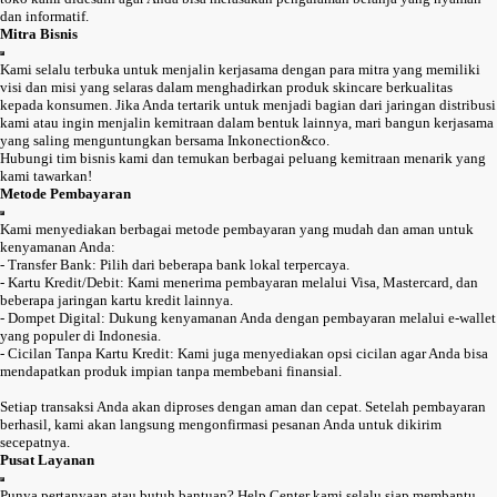
dan informatif.
Mitra Bisnis
Kami selalu terbuka untuk menjalin kerjasama dengan para mitra yang memiliki
visi dan misi yang selaras dalam menghadirkan produk skincare berkualitas
kepada konsumen. Jika Anda tertarik untuk menjadi bagian dari jaringan distribusi
kami atau ingin menjalin kemitraan dalam bentuk lainnya, mari bangun kerjasama
yang saling menguntungkan bersama Inkonection&co.
Hubungi tim bisnis kami dan temukan berbagai peluang kemitraan menarik yang
kami tawarkan!
Metode Pembayaran
Kami menyediakan berbagai metode pembayaran yang mudah dan aman untuk
kenyamanan Anda:
- Transfer Bank: Pilih dari beberapa bank lokal terpercaya.
- Kartu Kredit/Debit: Kami menerima pembayaran melalui Visa, Mastercard, dan
beberapa jaringan kartu kredit lainnya.
- Dompet Digital: Dukung kenyamanan Anda dengan pembayaran melalui e-wallet
yang populer di Indonesia.
- Cicilan Tanpa Kartu Kredit: Kami juga menyediakan opsi cicilan agar Anda bisa
mendapatkan produk impian tanpa membebani finansial.
Setiap transaksi Anda akan diproses dengan aman dan cepat. Setelah pembayaran
berhasil, kami akan langsung mengonfirmasi pesanan Anda untuk dikirim
secepatnya.
Pusat Layanan
Punya pertanyaan atau butuh bantuan? Help Center kami selalu siap membantu