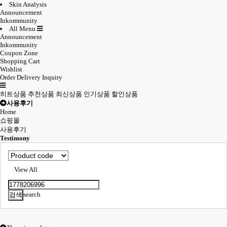
Skin Analysis
Announcement
Inkommunity
All Menu
Announcement
Inkommunity
Coupon Zone
Shopping Cart
Wishlist
Order Delivery Inquiry
히트상품
추천상품
최신상품
인기상품
할인상품
사용후기
Home
쇼핑몰
사용후기
Testimony
View All
search