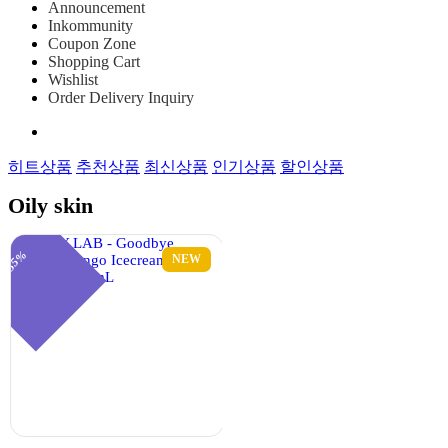
Announcement
Inkommunity
Coupon Zone
Shopping Cart
Wishlist
Order Delivery Inquiry
히트상품
추천상품
최신상품
인기상품
할인상품
Oily skin
55%
NEW