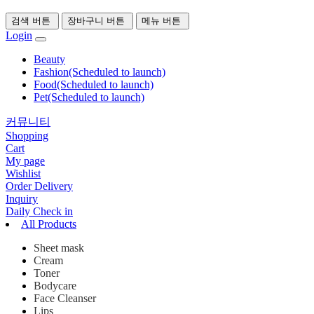
검색 버튼
장바구니 버튼
메뉴 버튼
Login
Beauty
Fashion(Scheduled to launch)
Food(Scheduled to launch)
Pet(Scheduled to launch)
커뮤니티
Shopping
Cart
My page
Wishlist
Order Delivery
Inquiry
Daily Check in
All Products
Sheet mask
Cream
Toner
Bodycare
Face Cleanser
Lips