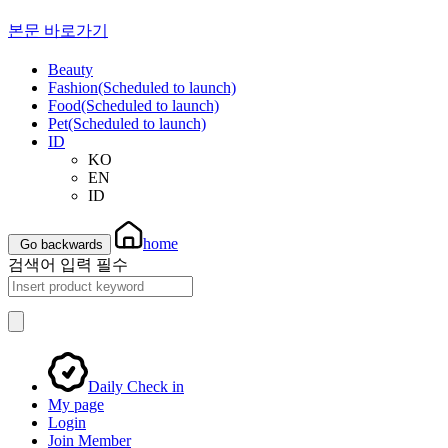
본문 바로가기
Beauty
Fashion(Scheduled to launch)
Food(Scheduled to launch)
Pet(Scheduled to launch)
ID
KO
EN
ID
home
Go backwards
검색어 입력 필수
Daily Check in
My page
Login
Join Member