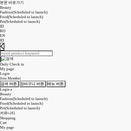
본문 바로가기
Beauty
Fashion(Scheduled to launch)
Food(Scheduled to launch)
Pet(Scheduled to launch)
ID
KO
EN
ID
Daily Check in
My page
Login
Join Member
검색 버튼
장바구니 버튼
메뉴 버튼
Login
Beauty
Fashion(Scheduled to launch)
Food(Scheduled to launch)
Pet(Scheduled to launch)
커뮤니티
Shopping
Cart
My page