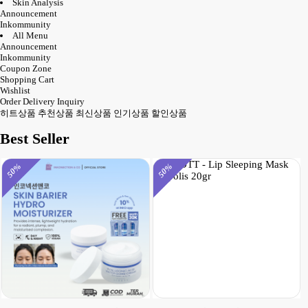
Skin Analysis
Announcement
Inkommunity
All Menu
Announcement
Inkommunity
Coupon Zone
Shopping Cart
Wishlist
Order Delivery Inquiry
히트상품
추천상품
최신상품
인기상품
할인상품
Best Seller
50%
50%