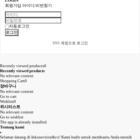
LOGIN
회원가입
아이디/비번찾기
자동로그인
로그인
SNS 계정으로 로그인
Recently viewed products
0
Recently viewed products
No relevant content
Shopping Cart
0
장바구니
No relevant content
Go to cart
Wishlist
0
위시리스트
No relevant content
Go to wishlist
The app is already installed.
Tentang kami
Selamat datang di Inkonection&co! Kami hadir untuk membantu Anda meraih