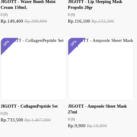
JIGOTT - Water Bomb Moist
JIGOTT - Lip Sleeping Mask
Cream 150mL
Propolis 20gr
0
(0)
0
(0)
Rp.149,400
Rp.298,800
Rp.116,100
Rp.232,200
50%
50%
JIGOTT - CollagenPeptide Set
JIGOTT - Ampoule Sheet Mask
27ml
0
(0)
0
(0)
Rp.733,500
Rp.1,467,000
Rp.9,900
Rp.19,800