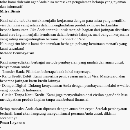
toko kami didesain agar Anda bisa merasakan pengalaman belanja yang nyaman
dan informatif.
Mitra Bisnis
Kami selalu terbuka untuk menjalin kerjasama dengan para mitra yang memiliki
visi dan misi yang selaras dalam menghadirkan produk skincare berkualitas
kepada konsumen. Jika Anda tertarik untuk menjadi bagian dari jaringan distribusi
kami atau ingin menjalin kemitraan dalam bentuk lainnya, mari bangun kerjasama
yang saling menguntungkan bersama Inkonection&co.
Hubungi tim bisnis kami dan temukan berbagai peluang kemitraan menarik yang
kami tawarkan!
Metode Pembayaran
Kami menyediakan berbagai metode pembayaran yang mudah dan aman untuk
kenyamanan Anda:
- Transfer Bank: Pilih dari beberapa bank lokal terpercaya.
- Kartu Kredit/Debit: Kami menerima pembayaran melalui Visa, Mastercard, dan
beberapa jaringan kartu kredit lainnya.
- Dompet Digital: Dukung kenyamanan Anda dengan pembayaran melalui e-wallet
yang populer di Indonesia.
- Cicilan Tanpa Kartu Kredit: Kami juga menyediakan opsi cicilan agar Anda bisa
mendapatkan produk impian tanpa membebani finansial.
Setiap transaksi Anda akan diproses dengan aman dan cepat. Setelah pembayaran
berhasil, kami akan langsung mengonfirmasi pesanan Anda untuk dikirim
secepatnya.
Pusat Layanan