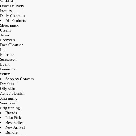
Wishlist
Order Delivery
Inquiry
Daily Check in
All Products
Sheet mask
Cream
Toner
Bodycare
Face Cleanser
Lips
Haircare
Sunscreen
Event
Feminine
Serum
Shop by Concern
Dry skin
Oily skin
Acne / blemish
Anti aging
Sensitive
Brightening
Brands
Inko Pick
Best Seller
New Arrival
Bundle