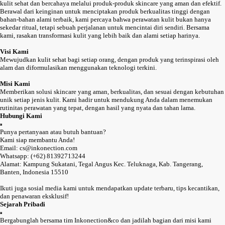
kulit sehat dan bercahaya melalui produk-produk skincare yang aman dan efektif.
Berawal dari keinginan untuk menciptakan produk berkualitas tinggi dengan
bahan-bahan alami terbaik, kami percaya bahwa perawatan kulit bukan hanya
sekedar ritual, tetapi sebuah perjalanan untuk mencintai diri sendiri. Bersama
kami, rasakan transformasi kulit yang lebih baik dan alami setiap harinya.
Visi Kami
Mewujudkan kulit sehat bagi setiap orang, dengan produk yang terinspirasi oleh
alam dan diformulasikan menggunakan teknologi terkini.
Misi Kami
Memberikan solusi skincare yang aman, berkualitas, dan sesuai dengan kebutuhan
unik setiap jenis kulit. Kami hadir untuk mendukung Anda dalam menemukan
rutinitas perawatan yang tepat, dengan hasil yang nyata dan tahan lama.
Hubungi Kami
Punya pertanyaan atau butuh bantuan?
Kami siap membantu Anda!
Email: cs@inkonection.com
Whatsapp: (+62) 81392713244
Alamat: Kampung Sukatani, Tegal Angus Kec. Teluknaga, Kab. Tangerang,
Banten, Indonesia 15510
Ikuti juga sosial media kami untuk mendapatkan update terbaru, tips kecantikan,
dan penawaran eksklusif!
Sejarah Pribadi
Bergabunglah bersama tim Inkonection&co dan jadilah bagian dari misi kami